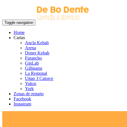
Toggle navigation
Home
Cartas
Ancla Kebab
Arena
Doner Kebab
Furancho
GinLab
Gilligams
La Regional
Uttap 3 Catorce
Yukos
York
Zonas de reparto
Facebook
Instagram