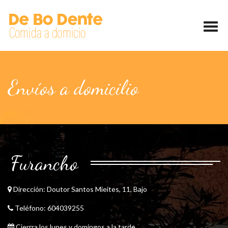
Envíos a domicilio
Furancho
Dirección:
Doutor Santos Mieites, 11, Bajo
Teléfono:
604039255
Cierrra los lunes y domingos a la tarde