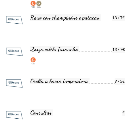
Raxo con champiñóns e patacas
13 / 7€
Zorza estilo Furancho
13 / 7€
Orella a baixa temperatura
9 / 5€
Consultar
€