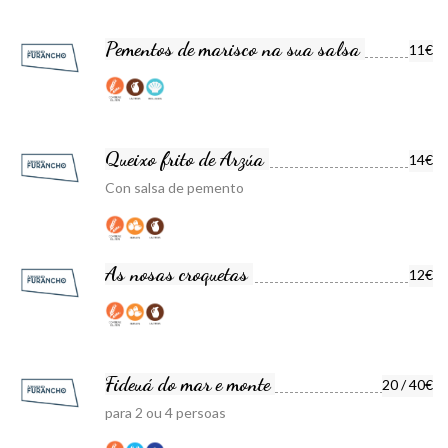
Pementos de marisco na sua salsa
11€
Queixo frito de Arzúa
14€
Con salsa de pemento
As nosas croquetas
12€
Fideuá do mar e monte
20 / 40€
para 2 ou 4 persoas