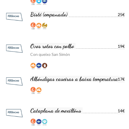
Bisté (empanado)
25€
Ovos rotos con polbo
19€
Con queixo San Simón
Albóndigas caseiras a baixa temperatura
17€
Cataplana de mexillóns
14€