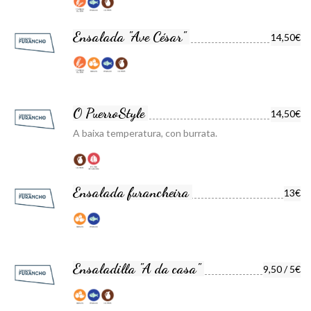
Ensalada "Ave César"
14,50€
O PuerroStyle
14,50€
A baixa temperatura, con burrata.
Ensalada furancheira
13€
Ensaladilla "A da casa"
9,50 / 5€